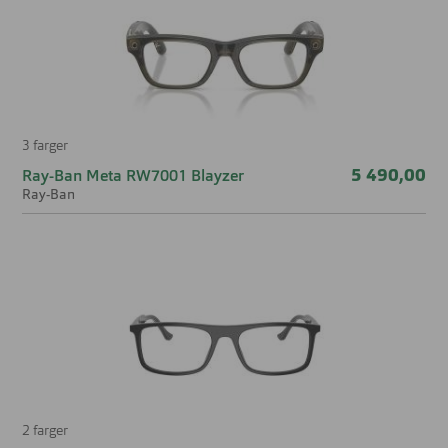
Størrelse:
Large
Brillens bredde
128 mm
Lengde stang
145 mm
3 farger
Bredde glass
56 mm
5 490,00
Ray-Ban Meta RW7001 Blayzer
Ray-Ban
Nesebro
16 mm
2 farger