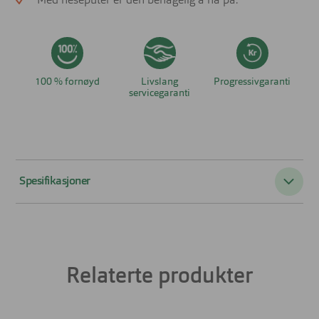
Med neseputer er den behagelig å ha på.
100 % fornøyd
Livslang
Progressivgaranti
servicegaranti
Spesifikasjoner
Passer til:
Unisex
Form:
Firkantet
Relaterte produkter
Farge:
Sort
Materiale:
Titan