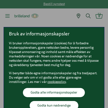
Bestill synstest
0
Brilleland
Briller
Peak Performance briller
Bruk av informasjonskapsler
Peak Performance 1147 Haze
Vi bruker informasjonskapsler (cookies) for å forbedre
brukeropplevelsen, gjøre nettsiden bedre, levere personlig
Peak Performance 1147 Haze
tilpasset annonsering og innhold samt måle effekten av
markedsføringen vår. Noen cookies er nødvendige for at
Haze
nettsiden skal fungere, mens andre hjelper oss med å tilpasse
og skreddersy tjenesten best mulig for deg.
Vi benytter både egne informasjonskapsler og fra tredjepart.
Du velger selv om vi vil godta alle eller gjøre egne
innstillinger. Les mer i vår
cookiepolicy
.
Godta alle informasjonskapsler
Godta kun nødvendige