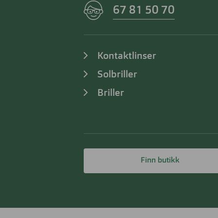
67 81 50 70
Kontaktlinser
Solbriller
Briller
Finn butikk