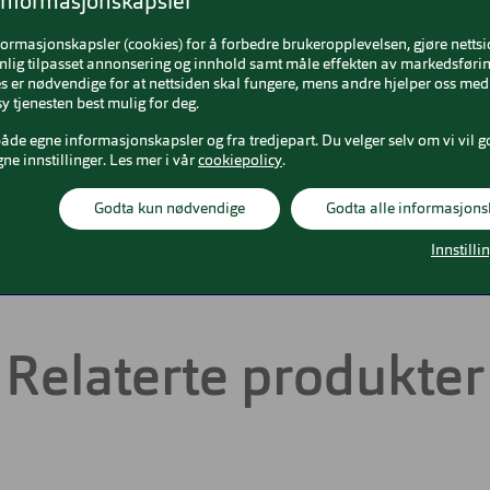
informasjonskapsler
sex
formasjonskapsler (cookies) for å forbedre brukeropplevelsen, gjøre netts
val
nlig tilpasset annonsering og innhold samt måle effekten av markedsførin
 er nødvendige for at nettsiden skal fungere, mens andre hjelper oss med 
y tjenesten best mulig for deg.
ulti
både egne informasjonskapsler og fra tredjepart. Du velger selv om vi vil g
stic
gne innstillinger. Les mer i vår
cookiepolicy
.
Godta kun nødvendige
Godta alle informasjons
rge
Innstilli
Relaterte produkter