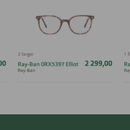
3 farger
1 
00
2 299,00
Ray-Ban 0RX5397 Elliot
R
Ray-Ban
Ra