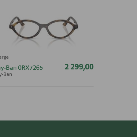
farge
2 299,00
ay-Ban 0RX7265
y-Ban