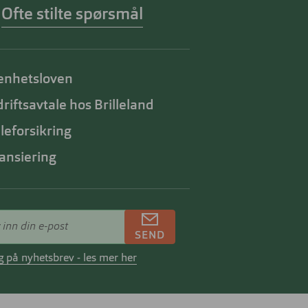
Ofte stilte spørsmål
enhetsloven
riftsavtale hos Brilleland
lleforsikring
ansiering
SEND
 på nyhetsbrev - les mer her