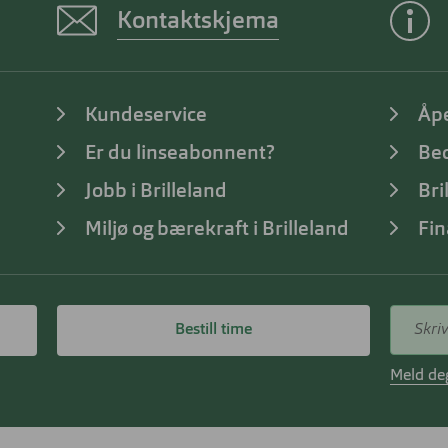
Kontaktskjema
Kundeservice
Åp
Er du linseabonnent?
Bed
Jobb i Brilleland
Bri
Miljø og bærekraft i Brilleland
Fin
Bestill time
Meld deg