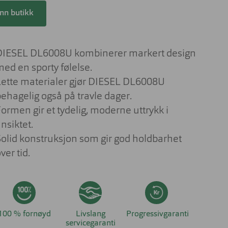
Lesebriller
ser til barn
inn butikk
Derfor har solbrilleglass
Briller på jobben
ulike farger
 aktuelt om
nser
Briller til studiene
Sportsbriller
DIESEL DL6008U kombinerer markert design
Briller med livsstilsglass
Nyttig og aktuelt om
med en sporty følelse.
solbriller
Briller for ditt behov
Lette materialer gjør DIESEL DL6008U
behagelig også på travle dager.
Briller og barn
ormen gir et tydelig, moderne uttrykk i
Forskjellen på dyrt og billig brilleglass
nsiktet.
Hvilke briller kler ansiktsfasongen din?
Solid konstruksjon som gir god holdbarhet
Nyttig og aktuelt om briller
ver tid.
100 % fornøyd
Livslang
Progressivgaranti
servicegaranti