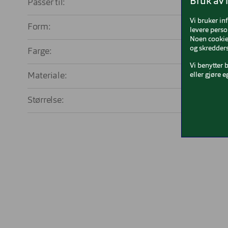
Bruk av 
Passer til:
Uni
Vi bruker in
Form:
O
levere perso
Noen cookies
og skredders
Farge:
M
Vi benytter 
Materiale:
Pla
eller gjøre e
Størrelse:
La