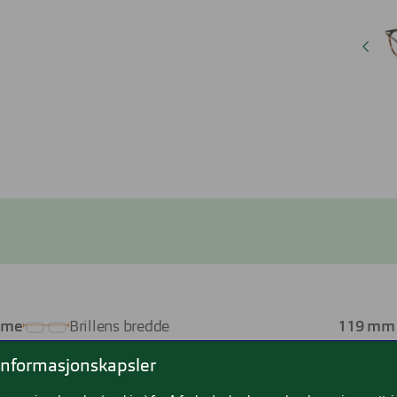
ame
Brillens bredde
119 mm
informasjonskapsler
ntet
Lengde stang
140 mm