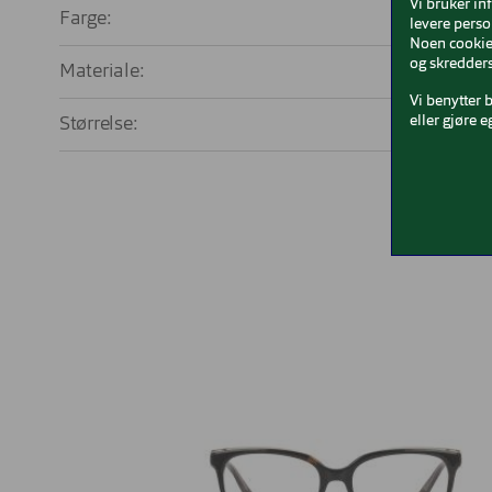
Vi bruker in
Farge:
M
levere perso
Noen cookies
og skredders
Materiale:
Ac
Vi benytter 
eller gjøre e
Størrelse:
Med