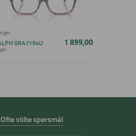
farger
1 899,00
ALPH 0RA7194U
lph
Ofte stilte spørsmål