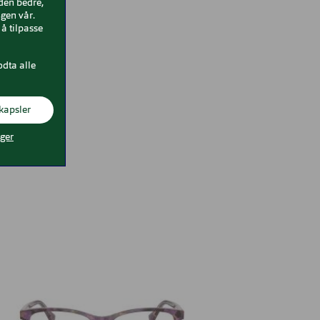
iden bedre,
gen vår.
å tilpasse
odta alle
kapsler
nger