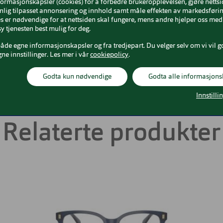
formasjonskapsler (cookies) for å forbedre brukeropplevelsen, gjøre netts
ulti
Bredde glass
51 mm
nlig tilpasset annonsering og innhold samt måle effekten av markedsførin
 er nødvendige for at nettsiden skal fungere, mens andre hjelper oss med 
y tjenesten best mulig for deg.
etat
Høyde glass
42 mm
både egne informasjonskapsler og fra tredjepart. Du velger selv om vi vil g
gne innstillinger. Les mer i vår
cookiepolicy
.
ium
Nesebro
17 mm
Godta kun nødvendige
Godta alle informasjons
Innstilli
Relaterte produkter