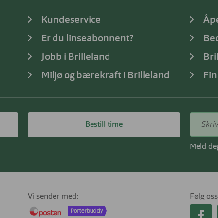
Kundeservice
Åp
Er du linseabonnent?
Bed
Jobb i Brilleland
Bri
Miljø og bærekraft i Brilleland
Fin
Bestill time
Meld deg
Vi sender med
Følg oss