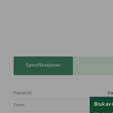
Spesifikasjoner
Passer til:
D
Bruk av 
Form:
Firka