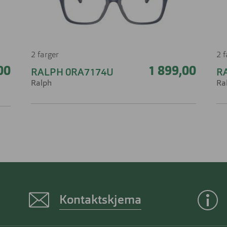
2 farger
2 
00
1 899,00
RALPH 0RA7174U
R
Ralph
Ra
Kontaktskjema