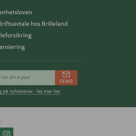
enhetsloven
riftsavtale hos Brilleland
lleforsikring
ansiering
SEND
 på nyhetsbrev - les mer her