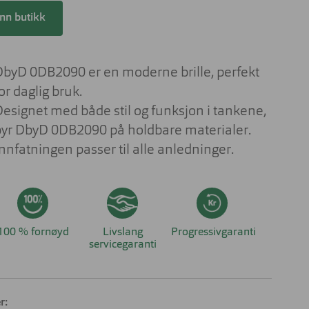
Lesebriller
ser til barn
inn butikk
Derfor har solbrilleglass
Briller på jobben
ulike farger
 aktuelt om
nser
Briller til studiene
Sportsbriller
DbyD 0DB2090 er en moderne brille, perfekt
Briller med livsstilsglass
Nyttig og aktuelt om
or daglig bruk.
solbriller
Briller for ditt behov
Designet med både stil og funksjon i tankene,
byr DbyD 0DB2090 på holdbare materialer.
Briller og barn
nnfatningen passer til alle anledninger.
Forskjellen på dyrt og billig brilleglass
Hvilke briller kler ansiktsfasongen din?
Nyttig og aktuelt om briller
100 % fornøyd
Livslang
Progressivgaranti
servicegaranti
r: