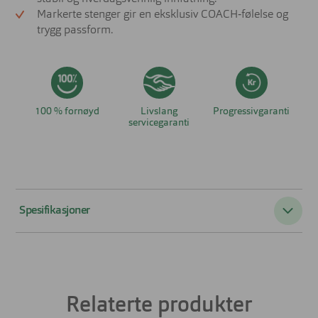
Markerte stenger gir en eksklusiv COACH‑følelse og
trygg passform.
100 % fornøyd
Livslang
Progressivgaranti
servicegaranti
Spesifikasjoner
Passer til:
Herre
Form:
Firkantet
Relaterte produkter
Farge:
Sort