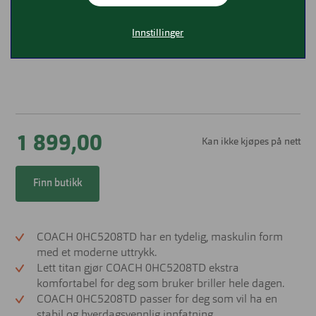
Innstillinger
1 899,00
Kan ikke kjøpes på nett
Finn butikk
COACH 0HC5208TD har en tydelig, maskulin form
med et moderne uttrykk.
Lett titan gjør COACH 0HC5208TD ekstra
komfortabel for deg som bruker briller hele dagen.
COACH 0HC5208TD passer for deg som vil ha en
stabil og hverdagsvennlig innfatning.