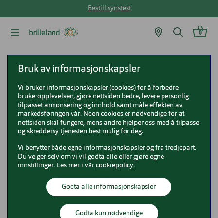
Bestill synstest
0
Brilleland
Briller
COACH briller
COACH HC5208TD
Bruk av informasjonskapsler
Vi bruker informasjonskapsler (cookies) for å forbedre
COACH HC5208TD
brukeropplevelsen, gjøre nettsiden bedre, levere personlig
tilpasset annonsering og innhold samt måle effekten av
0HC5208TD
markedsføringen vår. Noen cookies er nødvendige for at
nettsiden skal fungere, mens andre hjelper oss med å tilpasse
og skreddersy tjenesten best mulig for deg.
Vi benytter både egne informasjonskapsler og fra tredjepart.
Du velger selv om vi vil godta alle eller gjøre egne
innstillinger. Les mer i vår
cookiepolicy
.
Godta alle informasjonskapsler
Godta kun nødvendige