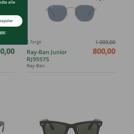
odta alle
kapsler
nger
1 farge
1 000,00
00,00
800,00
Ray-Ban Junior
RJ9557S
Ray-Ban