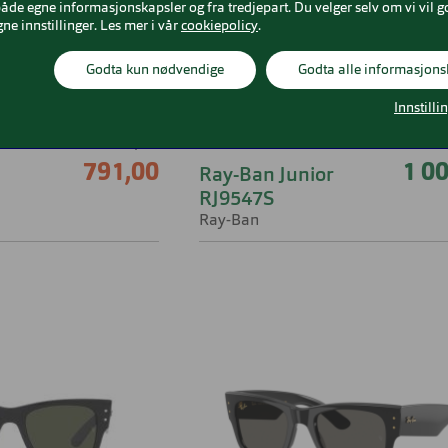
både egne informasjonskapsler og fra tredjepart. Du velger selv om vi vil g
gne innstillinger. Les mer i vår
cookiepolicy
.
Godta kun nødvendige
Godta alle informasjons
Innstilli
1 130,00
1 farge
791,00
1 0
Ray-Ban Junior
RJ9547S
Ray-Ban