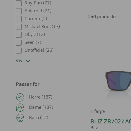
Ray-Ban (77)
Polaroid (21)
Solbriller
er et
240 produkter
Carrera (2)
Brilleland kan 
Michael Kors (17)
Firkantet
Firkantet
Rund
Rund
Cateye
Cateye
du trenger for
DbyD (12)
Seen (7)
Unofficial (26)
Pilot
Oval
Sport
Pilot
Butterfly
Oval
Vis
Passer for
Butterfly
Sport
Herre (187)
Dame (187)
1 farge
Barn (12)
BLIZ ZB7027 A
Bliz