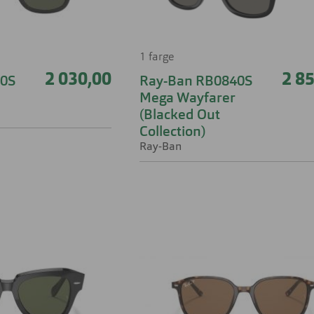
1 farge
2 030,00
2 8
40S
Ray-Ban RB0840S
Mega Wayfarer
(Blacked Out
Collection)
Ray-Ban