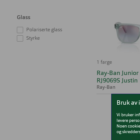
Glass
Polariserte glass
Styrke
1 farge
Ray-Ban Junior
RJ9069S Justin
Ray-Ban
Bruk av 
Vi bruker in
levere perso
Noen cookies
og skredders