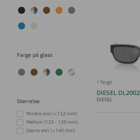
Farge på glass
1 farge
DIESEL DL200
DIESEL
Størrelse
Mindre enn (<132 mm)
Mellom (133 - 139 mm)
Større enn (>140 mm)