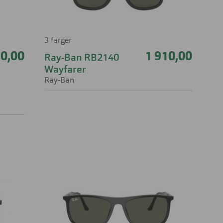
3 farger
50,00
1 910,00
Ray-Ban RB2140
Wayfarer
Ray-Ban