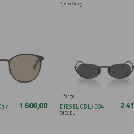
Björn Borg
1 farge
1 600,00
2 4
017
DIESEL 0DL1004
DIESEL