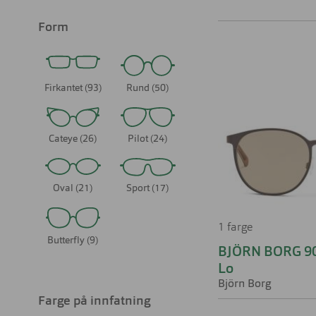
Form
Firkantet (93)
Rund (50)
Cateye (26)
Pilot (24)
Oval (21)
Sport (17)
1 farge
Butterfly (9)
BJÖRN BORG 9
Lo
Björn Borg
Farge på innfatning