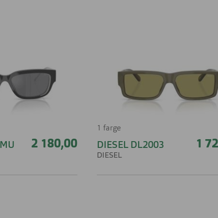
1 farge
2 180,00
1 7
2MU
DIESEL DL2003
DIESEL