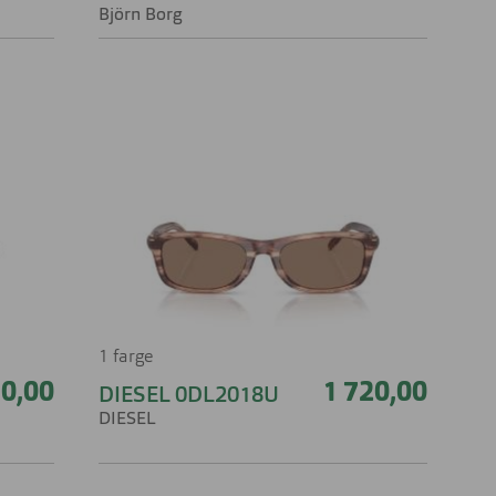
Björn Borg
1 farge
10,00
1 720,00
DIESEL 0DL2018U
DIESEL