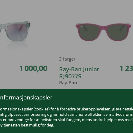
3 farger
1 000,00
1 2
Ray-Ban Junior
RJ9077S
Ray-Ban
informasjonskapsler
formasjonskapsler (cookies) for å forbedre brukeropplevelsen, gjøre netts
nlig tilpasset annonsering og innhold samt måle effekten av markedsførin
-30%
 er nødvendige for at nettsiden skal fungere, mens andre hjelper oss med 
y tjenesten best mulig for deg.