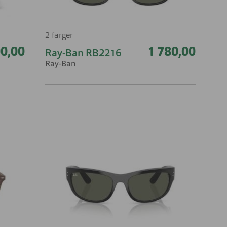
2 farger
00,00
1 780,00
Ray-Ban RB2216
Ray-Ban