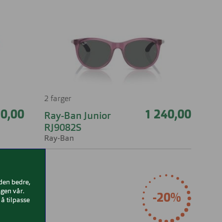
2 farger
30,00
1 240,00
Ray-Ban Junior
RJ9082S
Ray-Ban
iden bedre,
gen vår.
-20%
å tilpasse