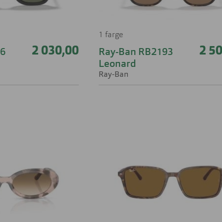
1 farge
2 030,00
2 5
86
Ray-Ban RB2193
Leonard
Ray-Ban