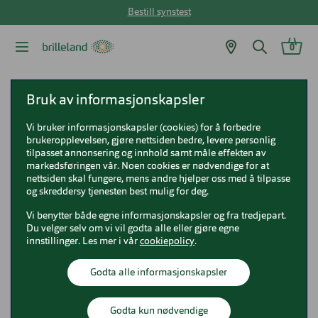
Bestill synstest
0
Brilleland
Kontaktlinser
iWear kontaktlinser
Bruk av informasjonskapsler
iWear Hydro Astigmatism
Vi bruker informasjonskapsler (cookies) for å forbedre
brukeropplevelsen, gjøre nettsiden bedre, levere personlig
tilpasset annonsering og innhold samt måle effekten av
Du søkte etter:
markedsføringen vår. Noen cookies er nødvendige for at
nettsiden skal fungere, mens andre hjelper oss med å tilpasse
Proclear Toric
og skreddersy tjenesten best mulig for deg.
Toriske
Vi benytter både egne informasjonskapsler og fra tredjepart.
Du velger selv om vi vil godta alle eller gjøre egne
innstillinger. Les mer i vår
cookiepolicy
.
Godta alle informasjonskapsler
Godta kun nødvendige