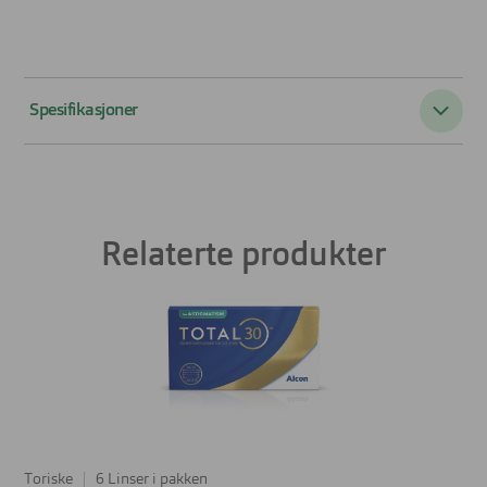
Spesifikasjoner
Akse
10 til 180
Basekurve
8,80
Relaterte produkter
Sylinder
-0,75 til -2,25
Diameter
14,40
Styrke
-8,00 til 6,00
Brukstid
Månedslinser
Linsetype
Toriske
Toriske
6 Linser i pakken