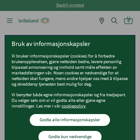
Bestill synstest
0
Brilleland
Briller
Bruk av informasjonskapsler
Vi bruker informasjonskapsler (cookies) for å forbedre
Briller
brukeropplevelsen, gjøre nettsiden bedre, levere personlig
tilpasset annonsering og innhold samt måle effekten av
markedsføringen vår. Noen cookies er nødvendige for at
nettsiden skal fungere, mens andre hjelper oss med å tilpasse
og skreddersy tjenesten best mulig for deg.
Briller
Vi benytter både egne informasjonskapsler og fra tredjepart.
Du velger selv om vi vil godta alle eller gjøre egne
innstillinger. Les mer i vår
cookiepolicy
.
Hos Brilleland finner du et stort utvalg briller av høy
372 produkter
Vis bare nyheter
Godta alle informasjonskapsler
kvalitet til en god pris. Her ser du et utvalg av
innfatningene du kan kjøpe. Brillene bestilles i din
Vis filter
Sorter etter
Anbefalt
nærmeste Brilleland-butikk hvor du får god hjelp til
Godta kun nødvendige