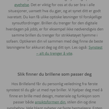
øyehelse
. Det er viktig for oss at du ser bra i alle
situasjoner, uansett hva du gjør, og at synet ditt er godt
ivaretatt. Du kan få ulike optiske løsninger til forskjellige
synsutfordringer. Brillen du trenger for den digitale
hverdagen på jobb, er for eksempel ikke nødvendigvis den
samme brillen du trenger for strikketøyet hjemme i
sofaen. Optikeren din vil sammen med deg finne de beste
løsningene for akkurat deg og ditt syn. Les også:
Synstest
– alt du trenger å vite
.
Slik finner du brillene som passer deg
Hos Brilleland får du personlig veiledning fra første
synstest til du går ut med nye briller. Vi hjelper deg med å
finne en brille med design, materiale og funksjon som
passer både
ansiktsformen din
, stilen din og dine
synsbehov. Velg blant nyheter og faste bestselgere. Enten