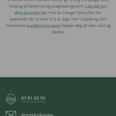
å handle briller hos oss. Derfor gir vi deg fornøydgaranti,
livslang brilleservice og progressiv garanti.
Les mer om
våre garantier her
. Hvis du trenger hjelp eller har
spørsmål står vi klare til å ta deg i mot i butikk og vårt
fantastiske
kundeservice-team
hjelper deg på nett, chat og
telefon.
67 81 50 70
Kontaktskjema