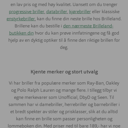
en lav pris og med høy kvalitet. Uansett om du trenger
progressive briller
,
databriller
,
kjørebriller
eller klassiske
enstyrkebriller
, kan du finne din neste brille hos Brilleland.
Brillene kan du bestille i
den nærmeste Brilleland-
butikken din
hvor du kan prøve innfatningene og få god
hjelp av en dyktig optiker til å finne den riktige brillen for
deg.
Kjente merker og stort utvalg
Vi har briller fra populære merker som Ray-Ban, Oakley
og Polo Ralph Lauren og mange flere. I tillegg tilbyr vi
egne merkevarer som Unofficial, DbyD og Seen. Til
sammen har vi damebriller, herrebriller og barnebriller i
et bredt spekter av stiler og prisklasser, slik at du alltid
kan finne en brille som passer personligheten og
lommeboken din. Med priser ned til bare 189,- har vi noe