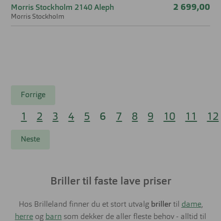
2 699,00
Morris Stockholm 2140 Aleph
Morris Stockholm
Forrige
1
2
3
4
5
6
7
8
9
10
11
12
Neste
Briller til faste lave priser
Hos Brilleland finner du et stort utvalg
briller
til
dame
,
herre
og
barn
som dekker de aller fleste behov - alltid til