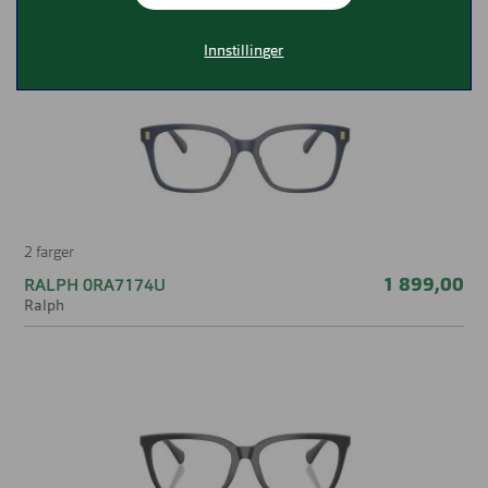
å finne den riktige brillen for deg.
Innstillinger
2 farger
1 899,00
RALPH 0RA7174U
Ralph