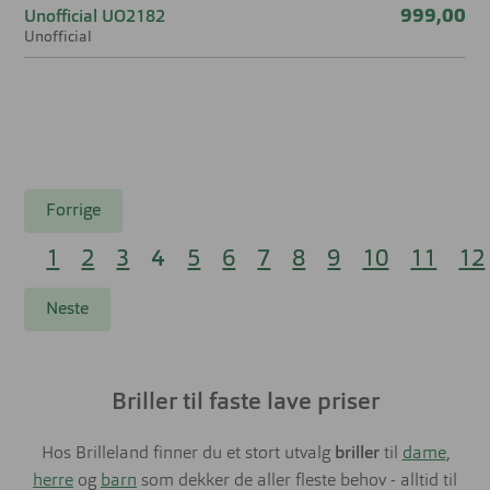
999,00
Unofficial UO2182
Unofficial
Forrige
1
2
3
4
5
6
7
8
9
10
11
12
Neste
Briller til faste lave priser
Hos Brilleland finner du et stort utvalg
briller
til
dame
,
herre
og
barn
som dekker de aller fleste behov - alltid til