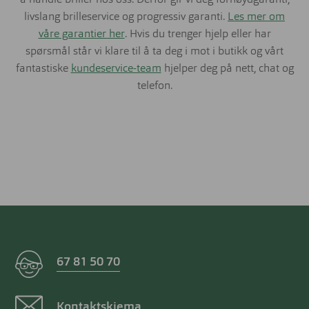
å handle briller hos oss. Derfor gir vi deg fornøydgaranti,
livslang brilleservice og progressiv garanti.
Les mer om
våre garantier her
. Hvis du trenger hjelp eller har
spørsmål står vi klare til å ta deg i mot i butikk og vårt
fantastiske
kundeservice-team
hjelper deg på nett, chat og
telefon.
67 81 50 70
Kontaktskjema