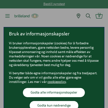
Bestill synstest
0
Brilleland
Briller
Bruk av informasjonskapsler
Vi bruker informasjonskapsler (cookies) for å forbedre
Briller
brukeropplevelsen, gjøre nettsiden bedre, levere personlig
tilpasset annonsering og innhold samt måle effekten av
markedsføringen vår. Noen cookies er nødvendige for at
nettsiden skal fungere, mens andre hjelper oss med å tilpasse
og skreddersy tjenesten best mulig for deg.
Briller
Vi benytter både egne informasjonskapsler og fra tredjepart.
Du velger selv om vi vil godta alle eller gjøre egne
innstillinger. Les mer i vår
cookiepolicy
.
Hos Brilleland finner du et stort utvalg briller av høy
372 produkter
Vis bare nyheter
Godta alle informasjonskapsler
kvalitet til en god pris. Her ser du et utvalg av
innfatningene du kan kjøpe. Brillene bestilles i din
Vis filter
Sorter etter
Anbefalt
nærmeste Brilleland-butikk hvor du får god hjelp til
Godta kun nødvendige