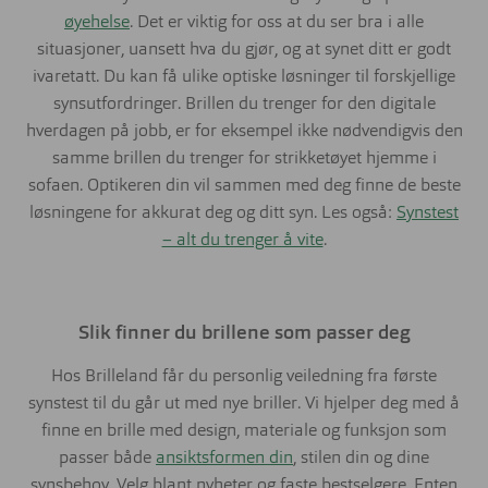
øyehelse
. Det er viktig for oss at du ser bra i alle
situasjoner, uansett hva du gjør, og at synet ditt er godt
ivaretatt. Du kan få ulike optiske løsninger til forskjellige
synsutfordringer. Brillen du trenger for den digitale
hverdagen på jobb, er for eksempel ikke nødvendigvis den
samme brillen du trenger for strikketøyet hjemme i
sofaen. Optikeren din vil sammen med deg finne de beste
løsningene for akkurat deg og ditt syn. Les også:
Synstest
– alt du trenger å vite
.
Slik finner du brillene som passer deg
Hos Brilleland får du personlig veiledning fra første
synstest til du går ut med nye briller. Vi hjelper deg med å
finne en brille med design, materiale og funksjon som
passer både
ansiktsformen din
, stilen din og dine
synsbehov. Velg blant nyheter og faste bestselgere. Enten