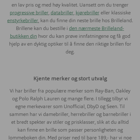
en lav pris og med høy kvalitet. Uansett om du trenger
progressive briller
,
databriller
,
kjørebriller
eller klassiske
enstyrkebriller
, kan du finne din neste brille hos Brilleland.
Brillene kan du bestille i
den nærmeste Brilleland-
butikken din
hvor du kan prøve innfatningene og få god
hjelp av en dyktig optiker til å finne den riktige brillen for
deg.
Kjente merker og stort utvalg
Vi har briller fra populære merker som Ray-Ban, Oakley
og Polo Ralph Lauren og mange flere. I tillegg tilbyr vi
egne merkevarer som Unofficial, DbyD og Seen. Til
sammen har vi damebriller, herrebriller og barnebriller i
et bredt spekter av stiler og prisklasser, slik at du alltid
kan finne en brille som passer personligheten og
lommeboken din. Med priser ned til bare 189,- har vi noe