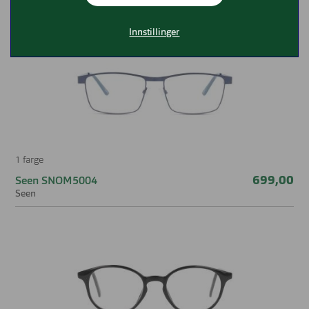
å finne den riktige brillen for deg.
Innstillinger
1 farge
699,00
Seen SNOM5004
Seen