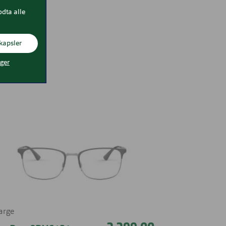
odta alle
kapsler
nger
farge