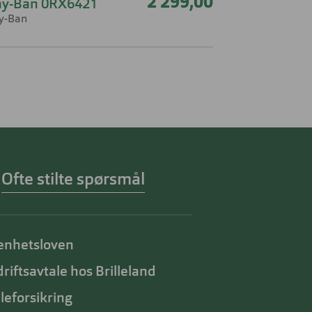
2 299,00
ay-Ban 0RX6421
y-Ban
Ofte stilte spørsmål
enhetsloven
riftsavtale hos Brilleland
lleforsikring