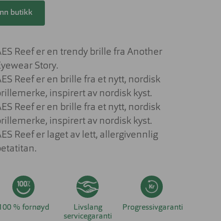
Lesebriller
ser til barn
inn butikk
Derfor har solbrilleglass
Briller på jobben
ulike farger
 aktuelt om
nser
Briller til studiene
Sportsbriller
ES Reef er en trendy brille fra Another
Briller med livsstilsglass
Nyttig og aktuelt om
Eyewear Story.
solbriller
Briller for ditt behov
ES Reef er en brille fra et nytt, nordisk
rillemerke, inspirert av nordisk kyst.
Briller og barn
ES Reef er en brille fra et nytt, nordisk
Forskjellen på dyrt og billig brilleglass
rillemerke, inspirert av nordisk kyst.
Hvilke briller kler ansiktsfasongen din?
ES Reef er laget av lett, allergivennlig
Nyttig og aktuelt om briller
etatitan.
100 % fornøyd
Livslang
Progressivgaranti
servicegaranti