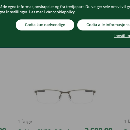
både egne informasjonskapsler og fra tredjepart. Du velger selv om vi vil g
gne innstillinger. Les mer i vår
cookiepolicy
.
Godta kun nødvendige
Godta alle informasjons
Relaterte produkter
Innstilli
1 farge
1 