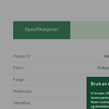
Spesifikasjoner
Passer til:
He
Form:
Firka
Farge:
Bruk av 
Materiale:
T
Vi bruker in
levere perso
Noen cookies
Størrelse:
Med
og skredders