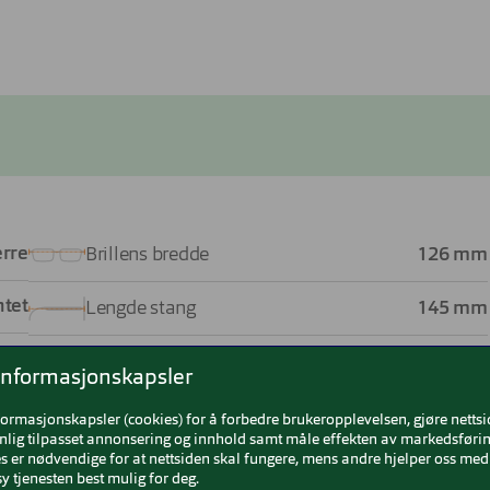
rre
Brillens bredde
126 mm
ntet
Lengde stang
145 mm
Grå
Bredde glass
54 mm
informasjonskapsler
itan
Høyde glass
36 mm
formasjonskapsler (cookies) for å forbedre brukeropplevelsen, gjøre netts
nlig tilpasset annonsering og innhold samt måle effekten av markedsførin
 er nødvendige for at nettsiden skal fungere, mens andre hjelper oss med 
ium
Nesebro
18 mm
y tjenesten best mulig for deg.