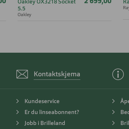
00
2 699,00
Oakley OX3218 Socket
R
Ra
5.5
Oakley
Kontaktskjema
Kundeservice
Åp
Er du linseabonnent?
Bed
Jobb i Brilleland
Bri