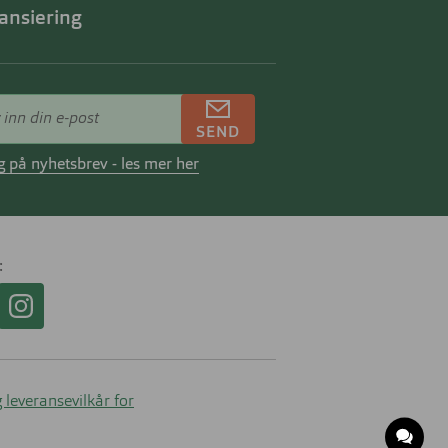
ansiering
SEND
 på nyhetsbrev - les mer her
 leveransevilkår for